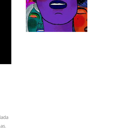
lada
as.