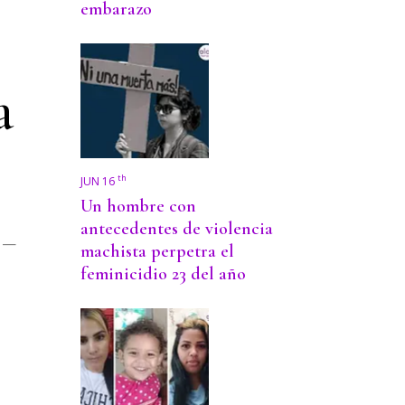
embarazo
a
th
JUN 16
Un hombre con
antecedentes de violencia
o —
machista perpetra el
feminicidio 23 del año