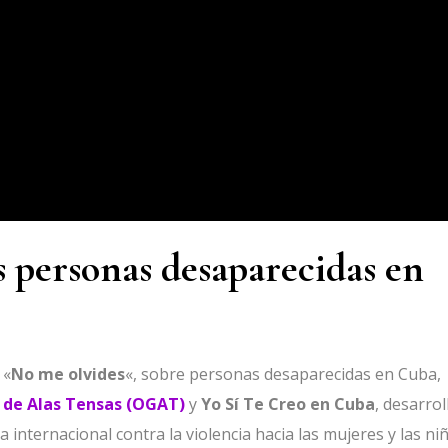
 personas desaparecidas en
 «
No me olvides
«, sobre personas desaparecidas en Cuba,
 de Alas Tensas (OGAT)
y
Yo Sí Te Creo en Cuba
, desarrol
a internacional contra la violencia hacia las mujeres y las niñ