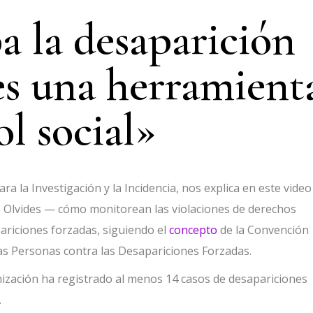
 la desaparición
es una herramient
ol social»
 para la Investigación y la Incidencia, nos explica en este vide
Olvides — cómo monitorean las violaciones de derechos
ariciones forzadas, siguiendo el
concepto
de la Convención
las Personas contra las Desapariciones Forzadas.
ización ha registrado al menos 14 casos de desapariciones
.