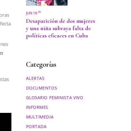
th
JUN 16
horas
Desaparición de dos mujeres
fecta
y una niña subraya falta de
políticas eficaces en Cuba
ones
as
Categorías
ALERTAS
estas
DOCUMENTOS
GLOSARIO FEMINISTA VIVO
INFORMES
MULTIMEDIA
PORTADA