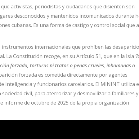
te que activistas, periodistas y ciudadanos que disienten son
lugares desconocidos y mantenidos incomunicados durante 
iones cubanas. Es una forma de castigo y control social que a
s instrumentos internacionales que prohíben las desaparici
al. La Constitución recoge, en su Artículo 51, que en la Isla
‘l
ión forzada, torturas ni tratos o penas crueles, inhumanas o
parición forzada es cometida directamente por agentes
 de Inteligencia y funcionarios carcelarios. El MININT utiliza 
sociedad civil, para aterrorizar y desmovilizar a familiares y
te informe de octubre de 2025 de la propia organización