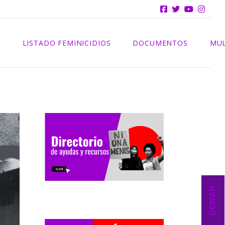
INFORMES
S
LISTADO FEMINICIDIOS
DOCUMENTOS
MUL
2025
INFORMES
2024
2023
2022
2021
DONAR