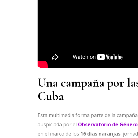
Una campaña por las
Cuba
Esta multimedia forma parte de la campaña
auspiciada por el
Observatorio de Género
en el marco de los
16 días naranjas
, jornad