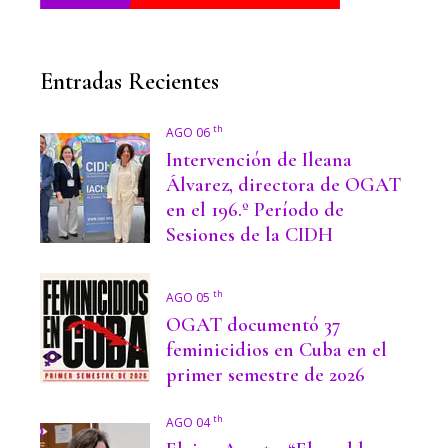
Entradas Recientes
th
AGO 06
Intervención de Ileana
Álvarez, directora de OGAT
en el 196.º Período de
Sesiones de la CIDH
th
AGO 05
OGAT documentó 37
feminicidios en Cuba en el
primer semestre de 2026
th
AGO 04