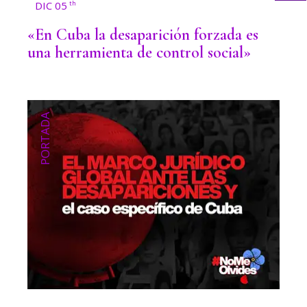
DIC 05
th
«En Cuba la desaparición forzada es
una herramienta de control social»
PORTADA