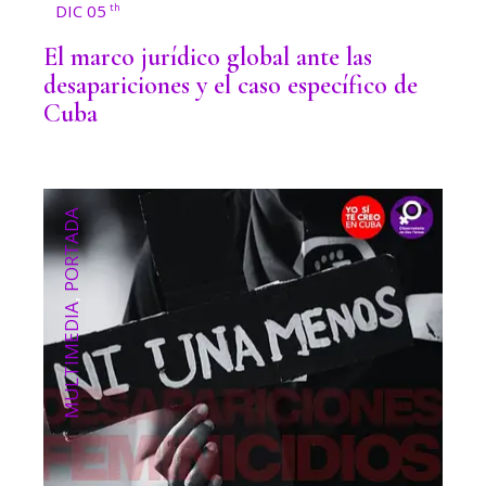
DIC 05
th
El marco jurídico global ante las
desapariciones y el caso específico de
Cuba
PORTADA
,
MULTIMEDIA