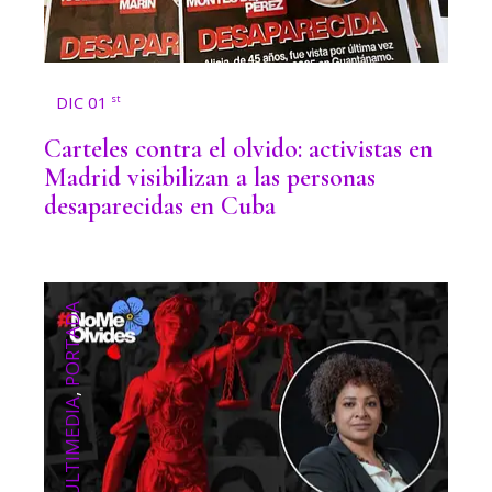
DIC 01
st
Carteles contra el olvido: activistas en
Madrid visibilizan a las personas
desaparecidas en Cuba
PORTADA
,
MULTIMEDIA