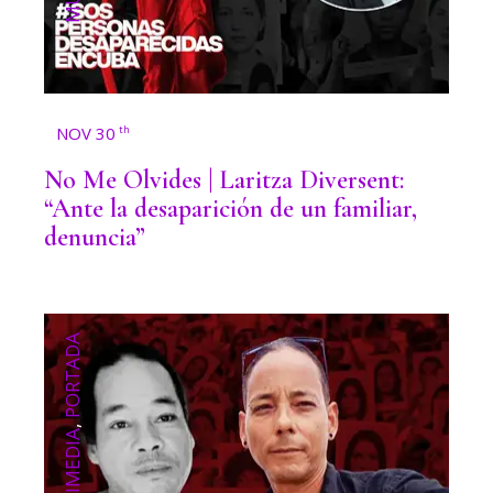
NOV 30
th
No Me Olvides | Laritza Diversent:
“Ante la desaparición de un familiar,
denuncia”
PORTADA
,
MULTIMEDIA