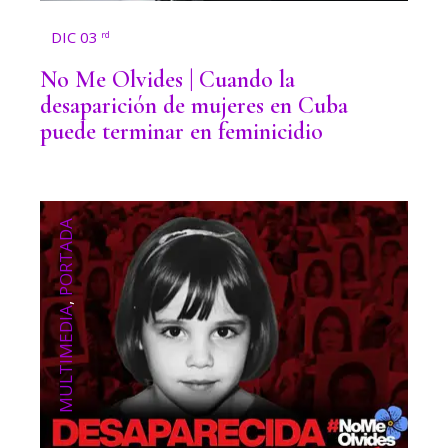
DIC 03
rd
No Me Olvides | Cuando la
desaparición de mujeres en Cuba
puede terminar en feminicidio
PORTADA
,
MULTIMEDIA