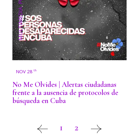
,
MULTIMEDIA
NOV 28
th
No Me Olvides | Alertas ciudadanas
frente a la ausencia de protocolos de
búsqueda en Cuba
1
2