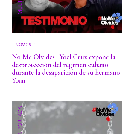
NOV 29
th
No Me Olvides | Yoel Cruz expone la
desprotección del régimen cubano
durante la desaparición de su hermano
Yoan
PORTADA
,