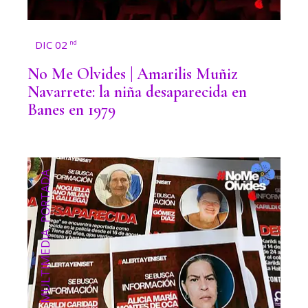
DIC 02
nd
No Me Olvides | Amarilis Muñiz
Navarrete: la niña desaparecida en
Banes en 1979
PORTADA
,
MULTIMEDIA