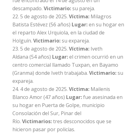
fue encontrado el 14 de agosto en un
descampado.
Victimario:
su pareja.
5 de agosto de 2025.
Víctima:
Milagros
Batista Estévez
(56 años)
Lugar:
en su hogar en
el reparto Alex Urquiola, en la ciudad de
Holguín.
Victimario:
su expareja.
5 de agosto de 2025.
Víctima:
Iveth
Aldana
(54 años)
Lugar:
el crimen ocurrió en un
centro comercial llamado Tuxpan, en Bayamo
(Granma) donde Iveth trabajaba.
Victimario:
su
expareja.
4 de agosto de 2025.
Víctima:
Mailenis
Blanco Amor
(47 años)
Lugar:
fue asesinada en
su hogar en Puerta de Golpe, municipio
Consolación del Sur, Pinar del
Río.
Victimarios:
tres desconocidos que se
hicieron pasar por policías.