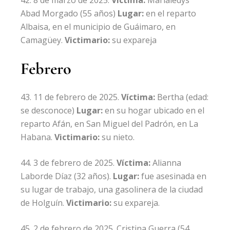
8 de marzo de 2025.
Víctima:
Marialedys
Abad Morgado
(55 años)
Lugar:
en el reparto
Albaisa, en el municipio de Guáimaro, en
Camagüey.
Victimario:
su expareja
Febrero
11 de febrero de 2025.
Víctima:
Bertha
(edad:
se desconoce)
Lugar:
en su hogar ubicado en el
reparto Afán, en San Miguel del Padrón, en La
Habana.
Victimario:
su nieto.
3 de febrero de 2025.
Víctima:
Alianna
Laborde Díaz
(32 años).
Lugar:
fue asesinada en
su lugar de trabajo, una gasolinera de la ciudad
de Holguín.
Victimario:
su expareja.
2 de febrero de 2025.
Cristina Guerra
(54