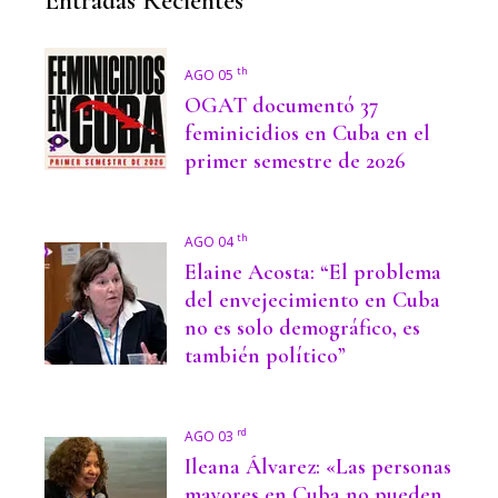
Entradas Recientes
th
AGO 05
OGAT documentó 37
feminicidios en Cuba en el
primer semestre de 2026
th
AGO 04
Elaine Acosta: “El problema
del envejecimiento en Cuba
no es solo demográfico, es
también político”
rd
AGO 03
Ileana Álvarez: «Las personas
mayores en Cuba no pueden