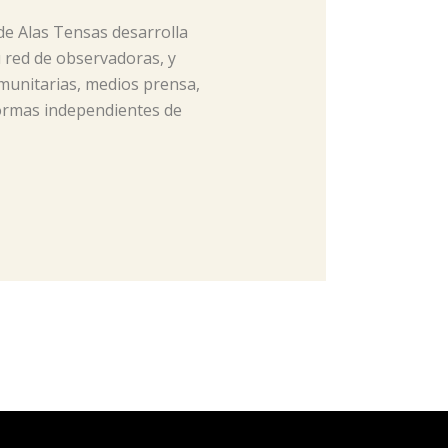
de Alas Tensas desarrolla
u red de observadoras, y
munitarias, medios prensa,
formas independientes de