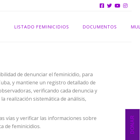
INFORMES
S
LISTADO FEMINICIDIOS
DOCUMENTOS
MUL
2025
INFORMES
2024
sibilidad de denunciar el feminicidio, para
2023
Cuba, y mantiene un registro detallado de
2022
 observadoras, verificando cada denuncia y
 la realización sistemática de análisis,
2021
as vías y verificar las informaciones sobre
DONAR
a de feminicidios.