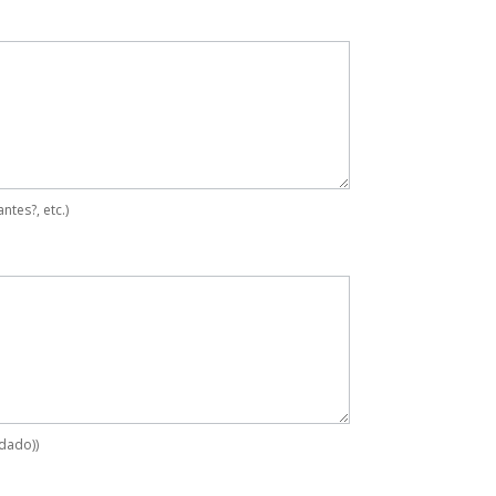
tes?, etc.)
idado))