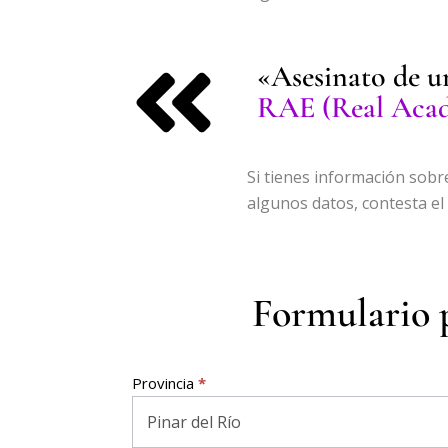
«Asesinato de u
RAE (Real Acad
Si tienes información sobr
algunos datos, contesta el 
Formulario p
Denunciar
Provincia
*
feminicidio