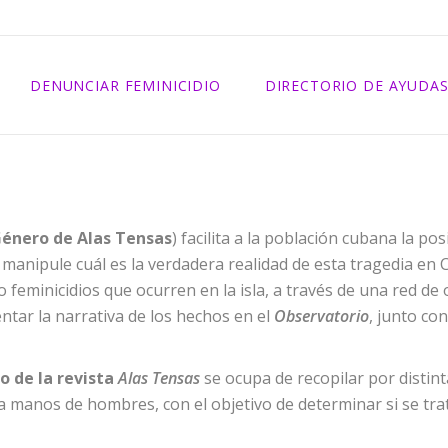
2025
2024
DENUNCIAR FEMINICIDIO
DIRECTORIO DE AYUDA
2023
2022
2021
Género de Alas Tensas
) facilita a la población cubana la po
 manipule cuál es la verdadera realidad de esta tragedia en 
 o
feminicidios
que ocurren en la isla, a través de una red de
tar la narrativa de los hechos en el
Observatorio
, junto con
o de la revista
Alas Tensas
se ocupa de recopilar por distint
a manos de hombres, con el objetivo de determinar si se trat