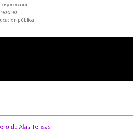
y reparación
gresores
ucación pública
ero de Alas Tensas