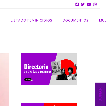
INFORMES
S
LISTADO FEMINICIDIOS
DOCUMENTOS
MUL
2025
INFORMES
2024
2023
2022
2021
DONAR