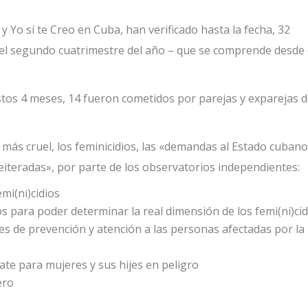
y Yo sí te Creo en Cuba, han verificado hasta la fecha, 32
n el segundo cuatrimestre del año – que se comprende desde 
estos 4 meses, 14 fueron cometidos por parejas y exparejas 
más cruel, los feminicidios, las «
demandas al Estado
cubano
reiteradas», por parte de los observatorios independientes:
emi(ni)cidios
tos para poder determinar la real dimensión de los femi(ni)ci
s de prevención y atención a las personas afectadas por la
ate para mujeres y sus hijes en peligro
ero