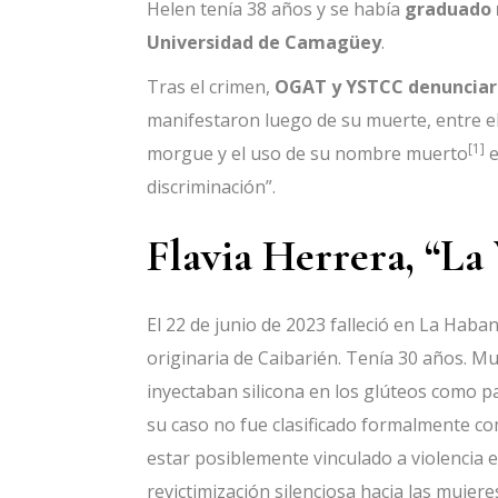
Helen tenía 38 años y se había
graduado 
Universidad de Camagüey
.
Tras el crimen,
OGAT y YSTCC denunciaro
manifestaron luego de su muerte, entre ell
[1]
morgue y el uso de su nombre muerto
e
discriminación”.
Flavia Herrera, “La
El 22 de junio de 2023 falleció en La Haba
originaria de Caibarién. Tenía 30 años. M
inyectaban silicona en los glúteos como 
su caso no fue clasificado formalmente c
estar posiblemente vinculado a violencia e
revictimización silenciosa hacia las muje