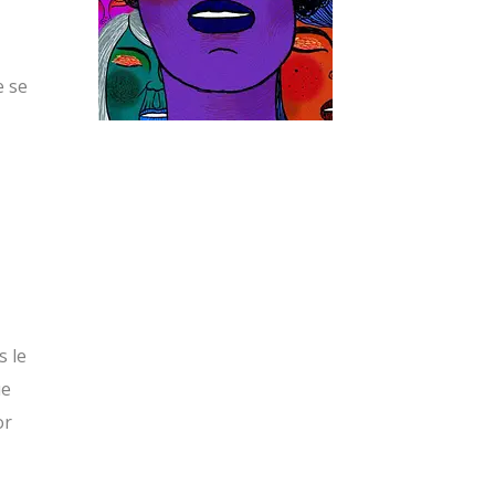
 se
s le
ue
or