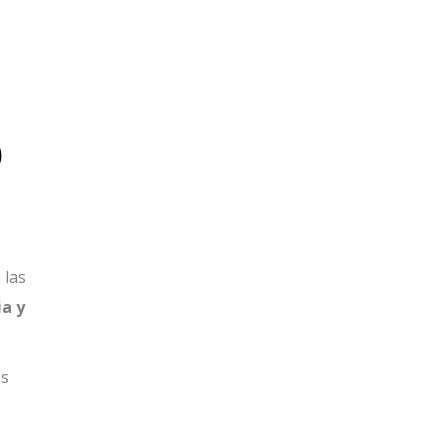
)
 las
ia y
es