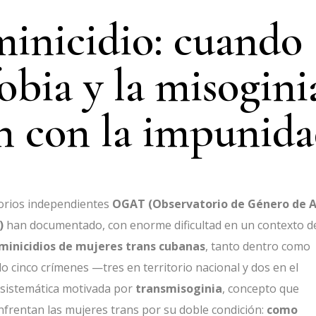
minicidio: cuando
fobia y la misogini
n con la impunid
torios independientes
OGAT (Observatorio de Género de A
)
han documentado, con enorme dificultad en un contexto d
minicidios de mujeres trans cubanas
, tanto dentro como
ado cinco crímenes —tres en territorio nacional y dos en el
 sistemática motivada por
transmisoginia
, concepto que
enfrentan las mujeres trans por su doble condición:
como