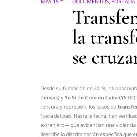
MAY 15
DOCUMENTOS
,
PORTADA
th
Transfe
la trans
se cruza
Desde su fundación en 2019, los observa
Tensas)
y
Yo Sí Te Creo en Cuba (YSTCC
censura y represión, los casos de
transfe
fuera del país. Hasta la fecha, han verific
extranjero— que evidencian una violencia
describe la discriminación específica que 