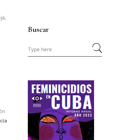
ja,
Buscar
ión
cía