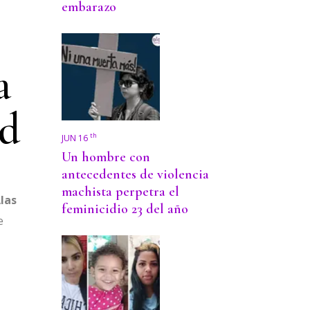
embarazo
a
ad
th
JUN 16
Un hombre con
antecedentes de violencia
machista perpetra el
las
feminicidio 23 del año
e