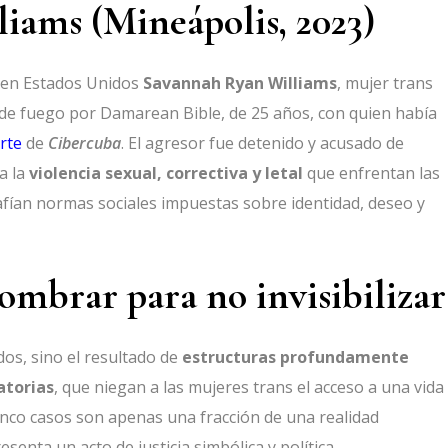
iams (Mineápolis, 2023)
a en Estados Unidos
Savannah Ryan Williams
, mujer trans
de fuego por Damarean Bible, de 25 años, con quien había
rte
de
Cibercuba
. El agresor fue detenido y acusado de
a la
violencia sexual, correctiva y letal
que enfrentan las
fían normas sociales impuestas sobre identidad, deseo y
ombrar para no invisibilizar
dos, sino el resultado de
estructuras profundamente
atorias
, que niegan a las mujeres trans el acceso a una vida
 cinco casos son apenas una fracción de una realidad
senta un acto de justicia simbólica y política.