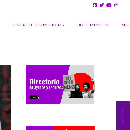
INFORMES
S
LISTADO FEMINICIDIOS
DOCUMENTOS
MUL
2025
INFORMES
2024
2023
2022
2021
DONAR