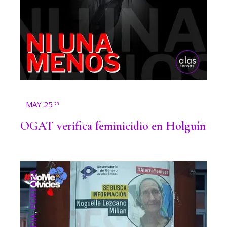
MAY 25
th
OGAT verifica feminicidio en Holguín
PORTADA
,