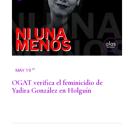
MAY 19
th
OGAT verifica el feminicidio de
Yadira González en Holguín