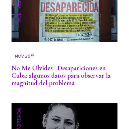
MULTIMEDIA
NOV 26
th
No Me Olvides | Desapariciones en
Cuba: algunos datos para observar la
magnitud del problema
PORTADA