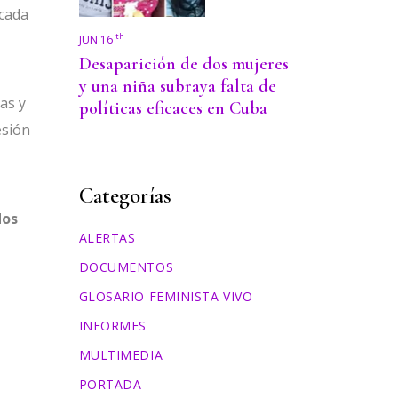
 cada
th
JUN 16
Desaparición de dos mujeres
y una niña subraya falta de
as y
políticas eficaces en Cuba
esión
Categorías
dos
ALERTAS
DOCUMENTOS
GLOSARIO FEMINISTA VIVO
INFORMES
MULTIMEDIA
PORTADA