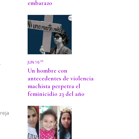
embarazo
n
th
JUN 16
Un hombre con
antecedentes de violencia
machista perpetra el
feminicidio 23 del año
reja