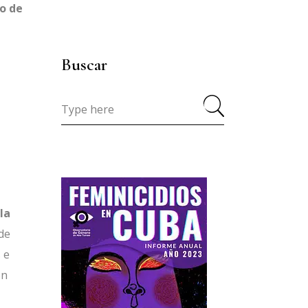
io de
Buscar
Search
for:
la
 de
 e
ón