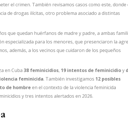
meter el crimen. También revisamos casos como este, donde
ia de drogas ilícitas, otro problema asociado a distintas
iños que quedan huérfanos de madre y padre, a ambas famili
ón especializada para los menores, que presenciaron la agr
os, además, a los vecinos que cuidaron de los pequeños
iza en Cuba
38 feminicidios
,
19 intentos de feminicidio
y
iolencia feminicida
. También investigamos
12 posibles
nato de hombre
en el contexto de la violencia feminicida
minicidios y tres intentos alertados en 2026.
ba