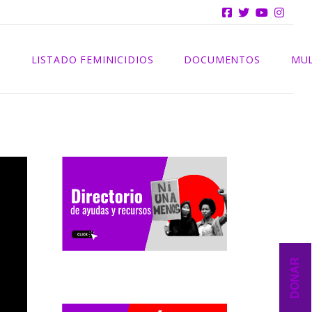
INFORMES
S
LISTADO FEMINICIDIOS
DOCUMENTOS
MUL
2025
INFORMES
2024
2023
2022
2021
DONAR