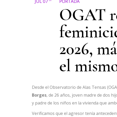
JUL 07
PORTADA
th
OGAT re
feminici
2026, má
el mismo
Desde el Observatorio de Alas Tensas (O
Borges
, de 26 años, joven madre de dos hi
y padre de los niños en la vivienda que a
Verificamos que el agresor tenía anteceden