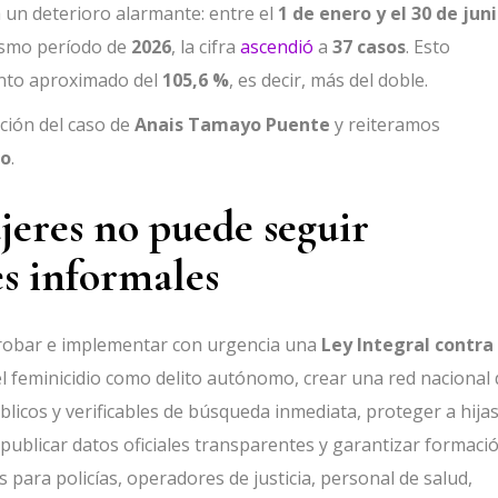
un deterioro alarmante: entre el
1 de enero y el 30 de jun
mismo período de
2026
, la cifra
ascendió
a
37 casos
. Esto
nto aproximado del
105,6 %
, es decir, más del doble.
ción del caso de
Anais Tamayo Puente
y reiteramos
to
.
jeres no puede seguir
s informales
robar e implementar con urgencia una
Ley Integral contra 
r el feminicidio como delito autónomo, crear una red nacional
licos y verificables de búsqueda inmediata, proteger a hijas
publicar datos oficiales transparentes y garantizar formaci
s para policías, operadores de justicia, personal de salud,