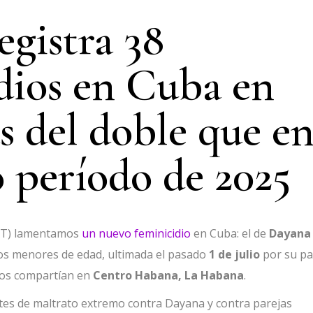
gistra 38
dios en Cuba en
s del doble que e
 período de 2025
GAT) lamentamos
un nuevo feminicidio
en Cuba: el de
Dayana
jos menores de edad, ultimada el pasado
1 de julio
por su pa
mbos compartían en
Centro Habana, La Habana
.
tes de maltrato extremo contra Dayana y contra parejas