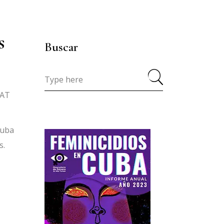
s
Buscar
Search
for:
GAT
Cuba
s.