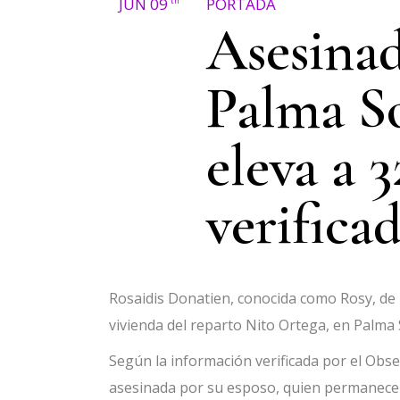
JUN 09
PORTADA
th
Asesinad
Palma S
eleva a 3
verifica
Rosaidis Donatien, conocida como Rosy, de 2
vivienda del reparto Nito Ortega, en Palma
Según la información verificada por el Obs
asesinada por su esposo, quien permanece 