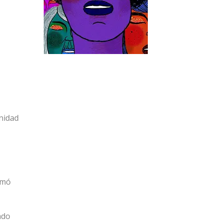
nidad
rmó
ado