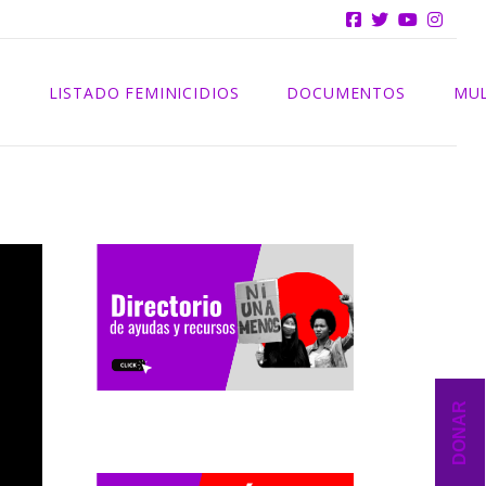
INFORMES
S
LISTADO FEMINICIDIOS
DOCUMENTOS
MUL
2025
INFORMES
2024
2023
2022
2021
DONAR