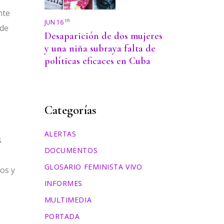
nte
th
JUN 16
 de
Desaparición de dos mujeres
y una niña subraya falta de
políticas eficaces en Cuba
Categorías
ALERTAS
s
DOCUMENTOS
GLOSARIO FEMINISTA VIVO
os y
INFORMES
MULTIMEDIA
PORTADA